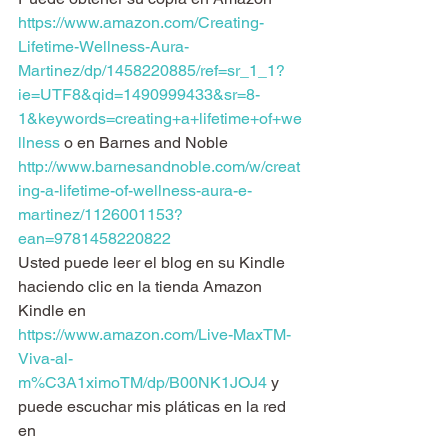
https://www.amazon.com/Creating-
Lifetime-Wellness-Aura-
Martinez/dp/1458220885/ref=sr_1_1?
ie=UTF8&qid=1490999433&sr=8-
1&keywords=creating+a+lifetime+of+we
llness
 o en Barnes and Noble 
http://www.barnesandnoble.com/w/creat
ing-a-lifetime-of-wellness-aura-e-
martinez/1126001153?
ean=9781458220822
Usted puede leer el blog en su Kindle 
haciendo clic en la tienda Amazon 
Kindle en 
https://www.amazon.com/Live-MaxTM-
Viva-al-
m%C3A1ximoTM/dp/B00NK1JOJ4
 y 
puede escuchar mis pláticas en la red 
en 