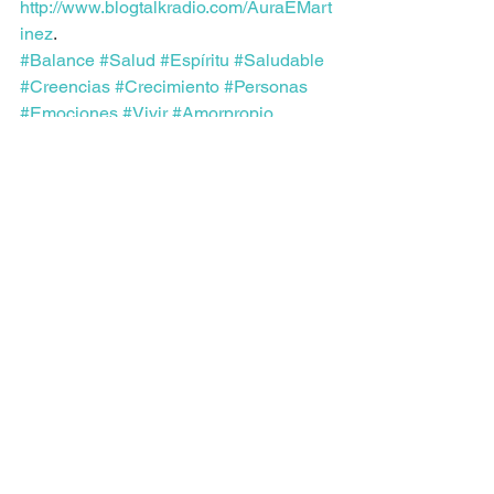
http://www.blogtalkradio.com/AuraEMart
inez
.
#Balance
#Salud
#Espíritu
#Saludable
#Creencias
#Crecimiento
#Personas
#Emociones
#Vivir
#Amorpropio
#Inspiración
#Perspectiva
#Usted
#Vida
#Porquerías
#Saludespiritual
#Cuerpo
#Saludfísica
#Felicidad
#Nombre
#Saludemocional
#Psicología
#Alma
#SaludMental
#Amor
#Bienestar
#Mente
#Creenciaslimitantes
#Cambios
#Relaciones
#Amar
#Cambiar
#Crecer