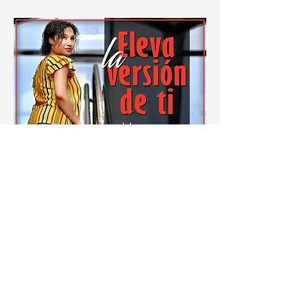
Un cuaderno de 4 partes & afirmaciones MAS
tarjetas de afirmaciones
28 tarjetas de afirmaciones (que puedes cortar
en forma de tarjetas)
Diario Mi cuaderno de gratitud
5 videos que explican el curso + video de
entrenamiento extra
2 sesiones conmigo de 45 minutos