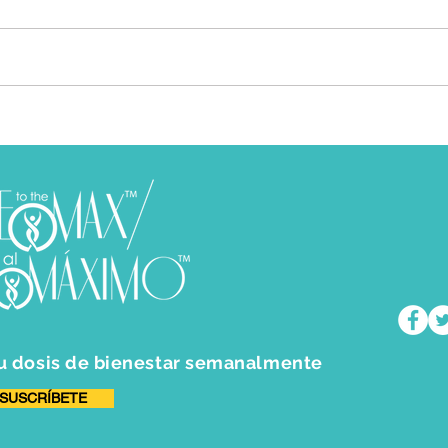
Todas lo hemos dicho. A veces
Tende
con una sonrisa, a veces
clari
apretando los dientes. “Estoy
que e
bien”. Esas dos palabras pueden
“vemo
salir de tu boca tan...
senti
tu dosis de
bienestar semanalmente
SUSCRÍBETE