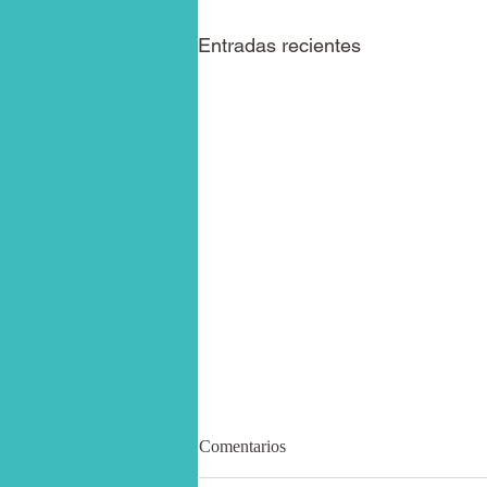
Entradas recientes
Tu energía no es infinita—Deja
Comentarios
de gastarla como si lo fuera