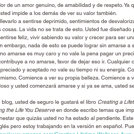
or de un amor genuino, de amabilidad y de respeto. Ya 
 usted impide a los demás de ver su valor también.
levarlo a sentirse deprimido, sentimientos de desvaloriz
 cosas. La vida no se trata de esto. Usted fue diseñado 
tirse feliz, vivir sabiendo su valor y crecer para ser u
in embargo, nada de esto se puede lograr sin amarse a 
no amarse es muy caro y no vale la pena pagar un precio
ontribuye a no amarse, favor de dejar eso ir. Cualquier 
preciado y aceptado no vale su tiempo ni su energía. C
 mismo. Comience a ver su propia belleza. Comience a ve
lloso y usted comenzará amarse y si ya se ama, usted s
l blog, usted de seguro le gustará el libro 
Creating a Lifet
ng the Life You Deserve
 en donde escribo temas que imp
star que quizás usted no ha estado al pendiente. Este l
nglés pero estoy trabajando en la versión en español. Pu