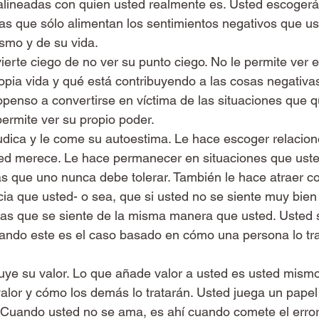
alineadas con quien usted realmente es. Usted escogerá
as que sólo alimentan los sentimientos negativos que u
smo y de su vida.
ierte ciego de no ver su punto ciego. No le permite ver e
opia vida y qué está contribuyendo a las cosas negativas
enso a convertirse en víctima de las situaciones que q
permite ver su propio poder.
udica y le come su autoestima. Le hace escoger relacio
ed merece. Le hace permanecer en situaciones que uste
sas que uno nunca debe tolerar. También le hace atraer c
ia que usted- o sea, que si usted no se siente muy bien
nas que se siente de la misma manera que usted. Usted 
ndo este es el caso basado en cómo una persona lo trat
ye su valor. Lo que añade valor a usted es usted mismo
alor y cómo los demás lo tratarán. Usted juega un papel
 Cuando usted no se ama, es ahí cuando comete el error