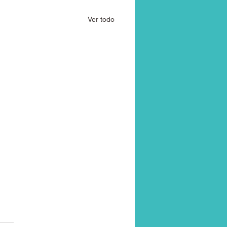
Ver todo
o la claridad duele: Por
a verdad sobre tu vida se
e pesada antes de liberarte