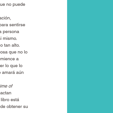
que no puede 
ación, 
para sentirse 
na persona 
si mismo.
 tan alto. 
cosa que no lo 
omience a 
r lo que lo 
e amará aún 
ime of 
actan 
ibro está 
ede obtener su 