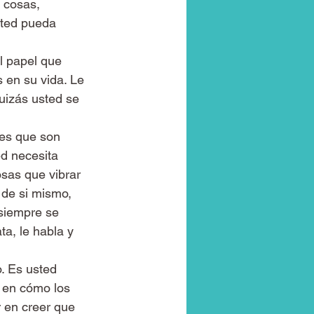
 cosas, 
sted pueda 
l papel que 
 en su vida. Le 
uizás usted se 
nes que son 
d necesita 
osas que vibrar 
 de si mismo, 
siempre se 
a, le habla y 
. Es usted 
 en cómo los 
 en creer que 