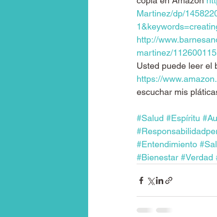
copia en Amazon 
ht
Martinez/dp/14582
1&keywords=creatin
http://www.barnesand
martinez/11260011
Usted puede leer el 
https://www.amazo
escuchar mis plática
#Salud
#Espíritu
#Au
#Responsabilidadpe
#Entendimiento
#Sal
#Bienestar
#Verdad