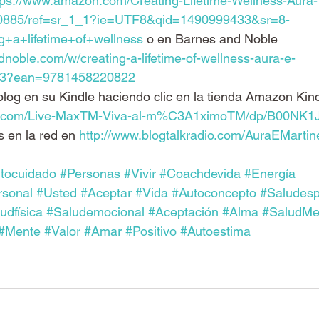
tps://www.amazon.com/Creating-Lifetime-Wellness-Aura-
20885/ref=sr_1_1?ie=UTF8&qid=1490999433&sr=8-
g+a+lifetime+of+wellness
 o en Barnes and Noble 
noble.com/w/creating-a-lifetime-of-wellness-aura-e-
53?ean=9781458220822
blog en su Kindle haciendo clic en la tienda Amazon Kind
n.com/Live-MaxTM-Viva-al-m%C3A1ximoTM/dp/B00NK1
s en la red en 
http://www.blogtalkradio.com/AuraEMartin
tocuidado
#Personas
#Vivir
#Coachdevida
#Energía
rsonal
#Usted
#Aceptar
#Vida
#Autoconcepto
#Saludespi
udfísica
#Saludemocional
#Aceptación
#Alma
#SaludMe
#Mente
#Valor
#Amar
#Positivo
#Autoestima