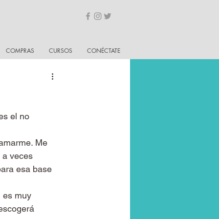
COMPRAS
CURSOS
CONÉCTATE
es el no 
o amarme. Me 
 a veces 
para esa base 
, es muy 
 escogerá 