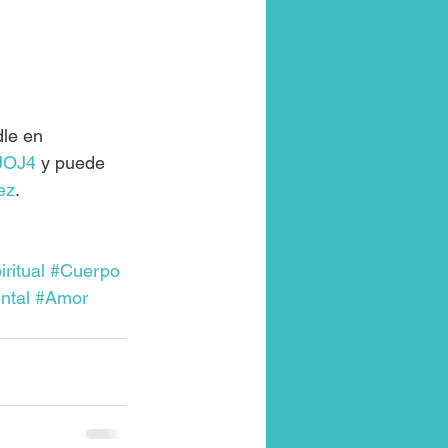
le en 
JOJ4
 y puede 
ez
.
ritual
#Cuerpo
ntal
#Amor