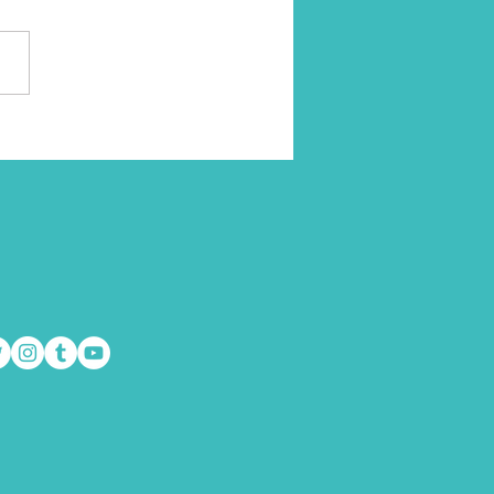
mos a pensar que la
dad siempre es algo bueno,
n el momento en que
s la verdad” sobre algo, nos
remos más...