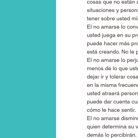
cosas que no están 
situaciones y person
tener sobre usted mi
El no amarse lo conv
usted juega en su pr
puede hacer más prop
está creando. No le 
El no amarse lo perj
menos de lo que ust
dejar ir y tolerar co
en la misma frecuenc
usted atraerá perso
puede dar cuenta cua
cómo le hace sentir.
El no amarse disminu
quien determina su v
demás lo percibirán.