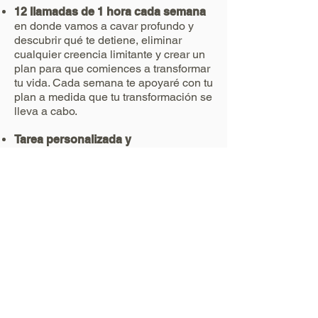
12 llamadas de 1 hora cada semana
en donde vamos a cavar profundo y
descubrir qué te detiene, eliminar
cualquier creencia limitante y crear un
plan para que comiences a transformar
tu vida. Cada semana te apoyaré con tu
plan a medida que tu transformación se
lleva a cabo.
Tarea personalizada y
recomendaciones de libros
para
animarte a que vayas más profundo y
te inspire y te saque del ciclo vicioso
en el cual te encuentras
Apoyo semanal a través de correo
electrónico
conmigo para que puedas
tener más apoyo y consejos entre
llamadas
TU INVERSIÓN