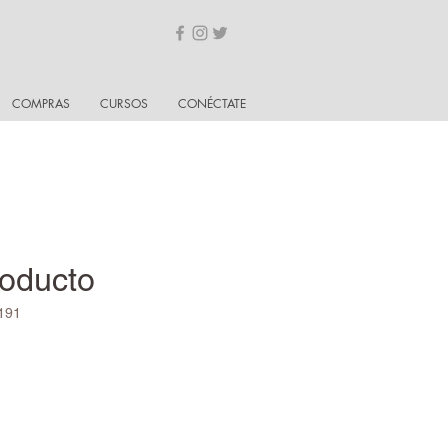
COMPRAS
CURSOS
CONÉCTATE
roducto
191
recio