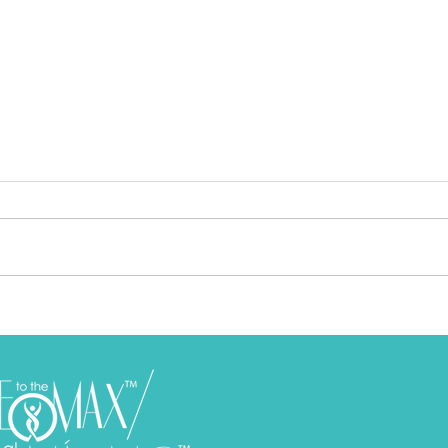
La mentira de "Estoy bien" y lo
Cuand
que te está costando
qué l
sient
Todas lo hemos dicho. A veces
Tende
con una sonrisa, a veces
clari
apretando los dientes. “Estoy
que e
bien”. Esas dos palabras pueden
“vemo
salir de tu boca tan...
senti