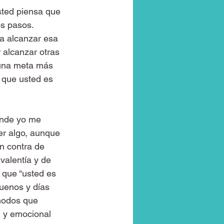
ted piensa que 
s pasos. 
a alcanzar esa 
 alcanzar otras 
 una meta más 
 que usted es 
nde yo me 
er algo, aunque 
n contra de 
alentía y de 
 que “usted es 
uenos y días 
modos que 
l y emocional 