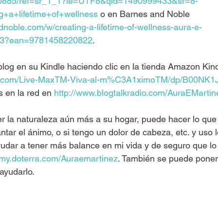
20885/ref=sr_1_1?ie=UTF8&qid=1490999433&sr=8-
g+a+lifetime+of+wellness
 o en Barnes and Noble 
noble.com/w/creating-a-lifetime-of-wellness-aura-e-
53?ean=9781458220822
.
blog en su Kindle haciendo clic en la tienda Amazon Kind
n.com/Live-MaxTM-Viva-al-m%C3A1ximoTM/dp/B00NK1
s en la red en 
http://www.blogtalkradio.com/AuraEMartin
aer la naturaleza aún más a su hogar, puede hacer lo que
tar el ánimo, o si tengo un dolor de cabeza, etc. y uso l
yudar a tener más balance en mi vida y de seguro que lo
//my.doterra.com/Auraemartinez
. También se puede poner
ayudarlo.