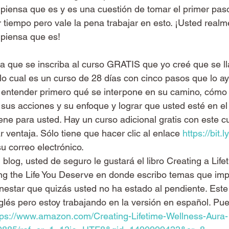
piensa que es y es una cuestión de tomar el primer paso
r tiempo pero vale la pena trabajar en esto. ¡Usted real
 piensa que es!
o a que se inscriba al curso GRATIS que yo creé que se l
lo cual es un curso de 28 días con cinco pasos que lo ay
al entender primero qué se interpone en su camino, cómo 
sus acciones y su enfoque y lograr que usted esté en e
ene para usted. Hay un curso adicional gratis con este cu
 ventaja. Sólo tiene que hacer clic al enlace 
https://bit.
 correo electrónico.
l blog, usted de seguro le gustará el libro Creating a Lifet
ng the Life You Deserve en donde escribo temas que im
star que quizás usted no ha estado al pendiente. Este l
nglés pero estoy trabajando en la versión en español. Pu
tps://www.amazon.com/Creating-Lifetime-Wellness-Aura-