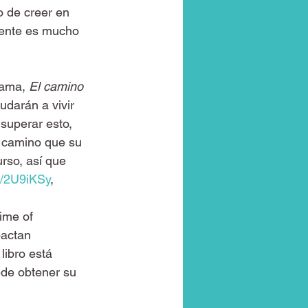
 de creer en 
mente es mucho 
lama, 
El camino 
udarán a vivir 
superar esto, 
l camino que su 
rso, así que 
ly/2U9iKSy
, 
ime of 
pactan 
ibro está 
ede obtener su 