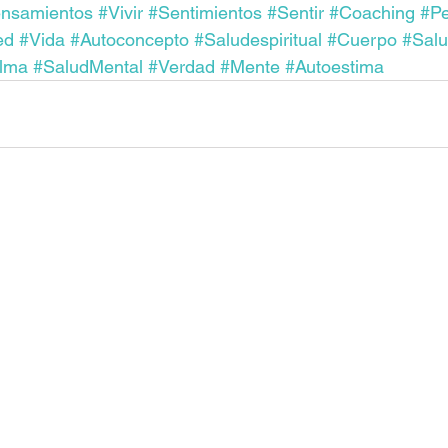
nsamientos
#Vivir
#Sentimientos
#Sentir
#Coaching
#Pe
ed
#Vida
#Autoconcepto
#Saludespiritual
#Cuerpo
#Salu
lma
#SaludMental
#Verdad
#Mente
#Autoestima