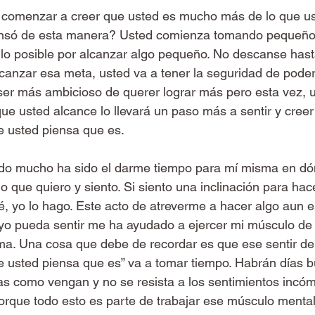
omenzar a creer que usted es mucho más de lo que us
nsó de esta manera? Usted comienza tomando pequeño
lo posible por alcanzar algo pequeño. No descanse hast
anzar esa meta, usted va a tener la seguridad de poder
 ser más ambicioso de querer lograr más pero esta vez,
e usted alcance lo llevará un paso más a sentir y creer
 usted piensa que es.
do mucho ha sido el darme tiempo para mí misma en dó
o que quiero y siento. Si siento una inclinación para hac
é, yo lo hago. Este acto de atreverme a hacer algo aun e
o pueda sentir me ha ayudado a ejercer mi músculo de v
ma. Una cosa que debe de recordar es que ese sentir de
 usted piensa que es” va a tomar tiempo. Habrán días b
as como vengan y no se resista a los sentimientos incó
orque todo esto es parte de trabajar ese músculo menta