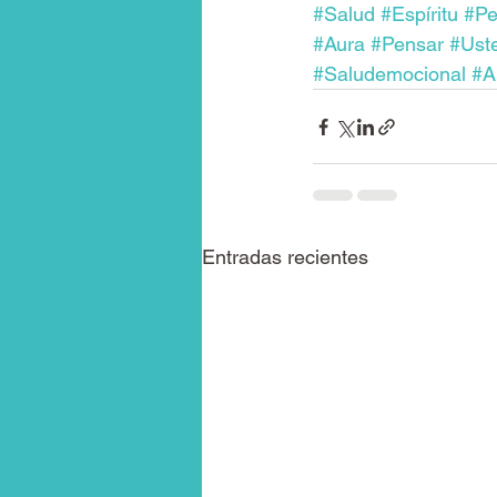
#Salud
#Espíritu
#Pe
#Aura
#Pensar
#Ust
#Saludemocional
#A
Entradas recientes