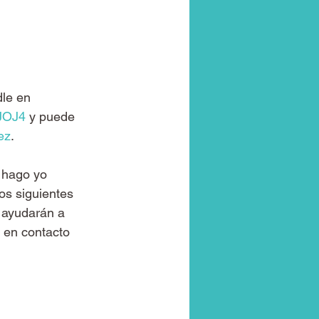
le en 
JOJ4
 y puede 
ez
.
 hago yo 
os siguientes 
 ayudarán a 
 en contacto 