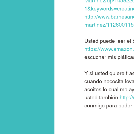
Martinez/dp/14582
1&keywords=creatin
http://www.barnesand
martinez/11260011
Usted puede leer el 
https://www.amazo
escuchar mis plática
Y si usted quiere tr
cuando necesita levan
aceites lo cual me a
usted también 
http:
conmigo para poder 