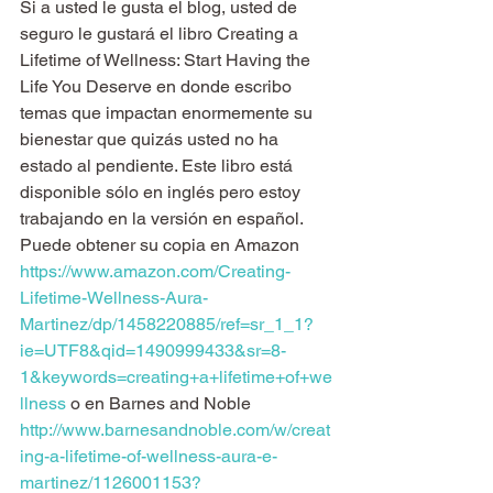
Si a usted le gusta el blog, usted de 
seguro le gustará el libro Creating a 
Lifetime of Wellness: Start Having the 
Life You Deserve en donde escribo 
temas que impactan enormemente su 
bienestar que quizás usted no ha 
estado al pendiente. Este libro está 
disponible sólo en inglés pero estoy 
trabajando en la versión en español. 
Puede obtener su copia en Amazon 
https://www.amazon.com/Creating-
Lifetime-Wellness-Aura-
Martinez/dp/1458220885/ref=sr_1_1?
ie=UTF8&qid=1490999433&sr=8-
1&keywords=creating+a+lifetime+of+we
llness
 o en Barnes and Noble 
http://www.barnesandnoble.com/w/creat
ing-a-lifetime-of-wellness-aura-e-
martinez/1126001153?