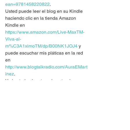
ean=9781458220822
.
Usted puede leer el blog en su Kindle 
haciendo clic en la tienda Amazon 
Kindle en 
https://www.amazon.com/Live-MaxTM-
Viva-al-
m%C3A1ximoTM/dp/B00NK1JOJ4
 y 
puede escuchar mis pláticas en la red 
en 
http://www.blogtalkradio.com/AuraEMart
inez
.
Y si usted quiere traer la naturaleza 
aún más a su hogar, puede hacer lo 
que hago yo cuando necesita levantar 
el ánimo, o si tengo un dolor de 
cabeza, etc. y uso los siguientes 
aceites lo cual me ayudar a tener más 
balance en mi vida y de seguro que lo 
ayudarán a usted también 