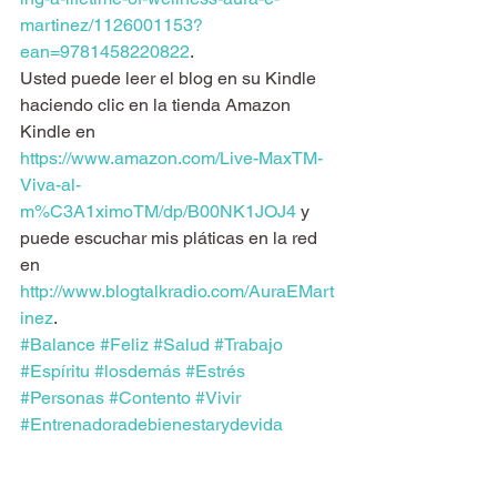
martinez/1126001153?
ean=9781458220822
.
Usted puede leer el blog en su Kindle 
haciendo clic en la tienda Amazon 
Kindle en 
https://www.amazon.com/Live-MaxTM-
Viva-al-
m%C3A1ximoTM/dp/B00NK1JOJ4
 y 
puede escuchar mis pláticas en la red 
en 
http://www.blogtalkradio.com/AuraEMart
inez
.
#Balance
#Feliz
#Salud
#Trabajo
#Espíritu
#losdemás
#Estrés
#Personas
#Contento
#Vivir
#Entrenadoradebienestarydevida
#organización
#Coachdevida
#Aura
#calidad
#Usted
#Vida