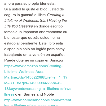
ahora para su propio bienestar.
Si a usted le gusta el blog, usted de 
seguro le gustará el libro 
Creating a 
Lifetime of Wellness: Start Having the 
Life You Deserve
 en donde escribo 
temas que impactan enormemente su 
bienestar que quizás usted no ha 
estado al pendiente. Este libro está 
disponible sólo en inglés pero estoy 
trabajando en la versión en español. 
Puede obtener su copia en Amazon 
https://www.amazon.com/Creating-
Lifetime-Wellness-Aura-
Martinez/dp/1458220885/ref=sr_1_1?
ie=UTF8&qid=1490999433&sr=8-
1&keywords=creating+a+lifetime+of+we
llness
 o en Barnes and Noble 
http://www.barnesandnoble.com/w/creat
ing-a-lifetime-of-wellness-aura-e-