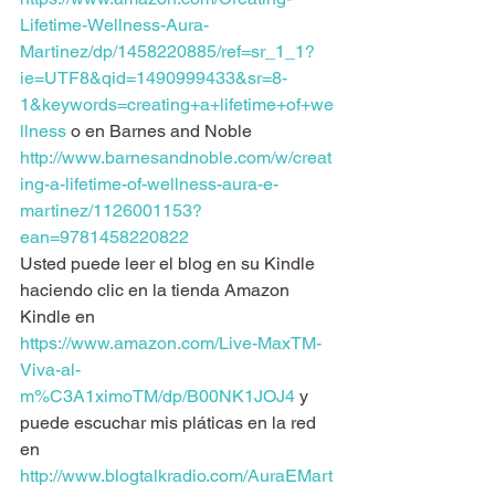
Lifetime-Wellness-Aura-
Martinez/dp/1458220885/ref=sr_1_1?
ie=UTF8&qid=1490999433&sr=8-
1&keywords=creating+a+lifetime+of+we
llness
 o en Barnes and Noble 
http://www.barnesandnoble.com/w/creat
ing-a-lifetime-of-wellness-aura-e-
martinez/1126001153?
ean=9781458220822
Usted puede leer el blog en su Kindle 
haciendo clic en la tienda Amazon 
Kindle en 
https://www.amazon.com/Live-MaxTM-
Viva-al-
m%C3A1ximoTM/dp/B00NK1JOJ4
 y 
puede escuchar mis pláticas en la red 
en 
http://www.blogtalkradio.com/AuraEMart