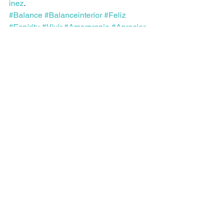
inez
.
#Balance
#Balanceinterior
#Feliz
#Espíritu
#Vivir
#Amorpropio
#Apreciar
#Aprendizaje
#Vida
#Saludespiritual
#Cuerpo
#Adios
#Entendimiento
#Saludfísica
#Felicidad
#Honesto
#Entender
#Saludemocional
#Alma
#SaludMental
#Amor
#Bienestar
#Verdad
#Mente
#Amar
#Autoestima
#Aprender
Ver todo
Entradas recientes